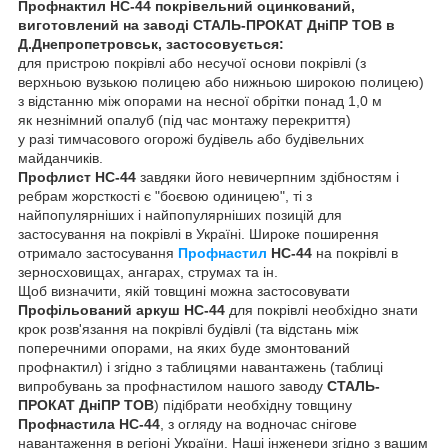
Профнактил НС-44 покрівельний оцинкований,
виготовлений на заводі СТАЛЬ-ПРОКАТ ДніПР ТОВ в
Д.Днепропетровськ, застосовується:
для пристрою покрівлі або несучої основи покрівлі (з
верхньою вузькою полицею або нижньою широкою полицею)
з відстанню між опорами на несної обрітки понад 1,0 м
як незнімний опалуб (під час монтажу перекриття)
у разі тимчасового огорожі будівель або будівельних
майданчиків.
Профлист НC-44
завдяки його невичерпним здібностям і
ребрам жорсткості є "боєвою одиницею", ті з
найпопулярніших і найпопулярніших позицій для
застосування на покрівлі в Україні. Широке поширення
отримало застосування
Профнастил
НС-44
на покрівлі в
зерносховищах, ангарах, струмах та ін.
Щоб визначити, якій товщині можна застосовувати
Профільований аркуш НС-44
для покрівлі необхідно знати
крок розв'язання на покрівлі будівлі (та відстань між
поперечними опорами, на яких буде змонтований
профнактил) і згідно з таблицями навантажень (таблиці
випробувань за профнастилом нашого заводу
СТАЛЬ-
ПРОКАТ ДніПР ТОВ
) підібрати необхідну товщину
Профнастила НС-44
, з огляду на водночас снігове
навантаження в регіоні України. Наші інженери згідно з вашим