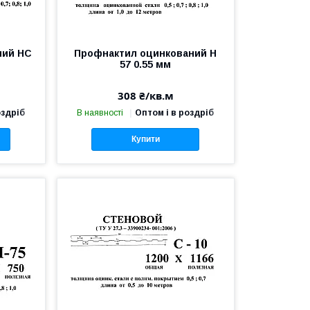
ний НС
Профнактил оцинкований Н
57 0.55 мм
308 ₴/кв.м
оздріб
В наявності
Оптом і в роздріб
Купити