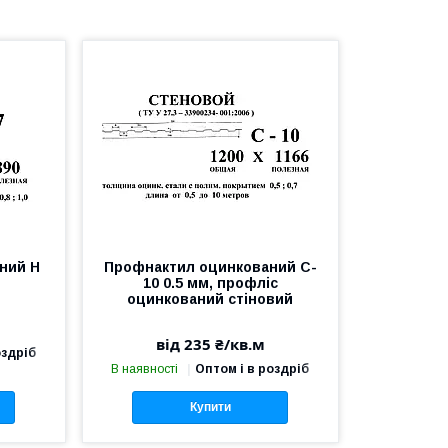
ний Н
Профнактил оцинкований C-
10 0.5 мм, профліс
оцинкований стіновий
від 235 ₴/кв.м
оздріб
В наявності
Оптом і в роздріб
Купити