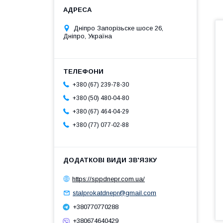
Дніпро Запорізьске шосе 26,
Дніпро, Україна
+380 (67) 239-78-30
+380 (50) 480-04-80
+380 (67) 464-04-29
+380 (77) 077-02-88
https://sppdnepr.com.ua/
stalprokatdnepr@gmail.com
+380770770288
+380674640429