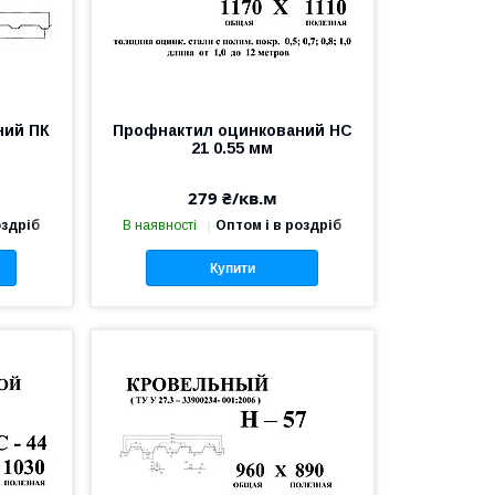
ний ПК
Профнактил оцинкований НС
21 0.55 мм
279 ₴/кв.м
оздріб
В наявності
Оптом і в роздріб
Купити