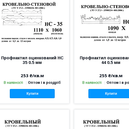
Профнактил оцинкований НС
Профнактил оцинкова
35 0.5 мм
44 0.5 мм
253 ₴/кв.м
255 ₴/кв.м
В наявності
Оптом і в роздріб
В наявності
Оптом і в р
Купити
Купити