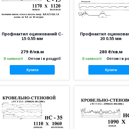
Профнактил оцинкований C-
Профнактил оцинкова
15 0.55 мм
20 0.55 мм
279 ₴/кв.м
280 ₴/кв.м
В наявності
Оптом і в роздріб
В наявності
Оптом і в р
Купити
Купити