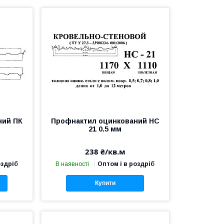
ний ПК
Профнактил оцинкований НС
21 0.5 мм
238 ₴/кв.м
оздріб
В наявності
Оптом і в роздріб
Купити