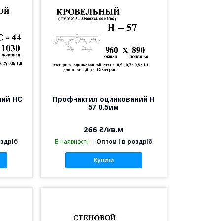
ний НС
Профнактил оцинкований Н
57 0.5мм
266 ₴/кв.м
оздріб
В наявності
Оптом і в роздріб
Купити