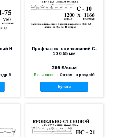
ний Н
Профнактил оцинкований C-
10 0.55 мм
266 ₴/кв.м
оздріб
В наявності
Оптом і в роздріб
Купити