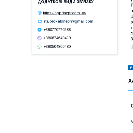
н
https://sppdnepr.com.ua/
Щ
stalprokatdnepr@gmail.com
о
т
+380770770288
п
+380674640429
З
+380504800480
Ц
Х
М