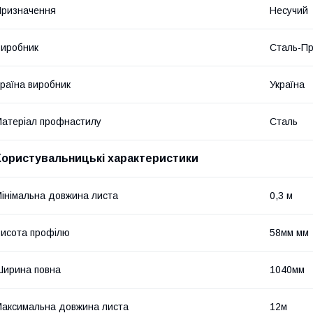
ризначення
Несучий
иробник
Сталь-Пр
раїна виробник
Україна
атеріал профнастилу
Сталь
Користувальницькі характеристики
інімальна довжина листа
0,3 м
исота профілю
58мм мм
ирина повна
1040мм
аксимальна довжина листа
12м