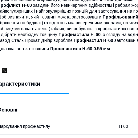
Профлист Н-60
завдяки його невичерпним здібностям і ребрам жор
айпопулярніших і найпопулярніших позицій для застосування на покр
об визначити, якій товщині можна застосовувати
Профільований
брішення на будівлі (та відстань між поперечними опорами, на як
аблицями навантажень (таблиці випробувань із профнастилів наш
ідібрати необхідну товщину
Профнастила Н-60
, з огляду на водн
авод Сталь-Прокат Дніпр виробляє
Профнастил Н-60
завтовшки в
іна вказана за товщини
Профнастила Н-60
0.55 мм
арактеристики
Основні
аркування профнастилу
Н 60