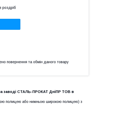
в роздріб
ено повернення та обмін даного товару
 на заводі СТАЛЬ-ПРОКАТ ДніПР ТОВ в
узькою полицею або нижньою широкою полицею) з