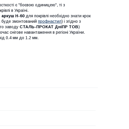
сткості є "боєвою одиницею", ті з
івлі в Україні.
 аркуш Н-60
для покрівлі необхідно знати крок
их буде змонтований
профнастил
) і згідно з
ого заводу
СТАЛЬ-ПРОКАТ ДніПР ТОВ
)
очас снігове навантаження в регіоні України.
ід 0.4 мм до 1.2 мм.