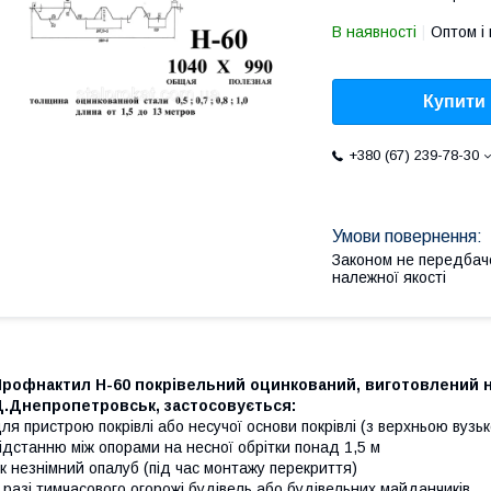
В наявності
Оптом і 
Купити
+380 (67) 239-78-30
Законом не передбач
належної якості
Профнактил Н-60 покрівельний оцинкований, виготовлений
Д.Днепропетровськ, застосовується:
ля пристрою покрівлі або несучої основи покрівлі (з верхньою в
ідстанню між опорами на несної обрітки понад 1,5 м
к незнімний опалуб (під час монтажу перекриття)
 разі тимчасового огорожі будівель або будівельних майданчиків.