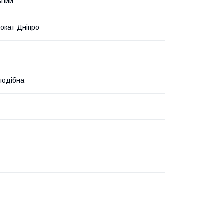
ьний
окат Дніпро
подібна