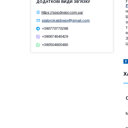
у
н
https://sppdnepr.com.ua/
Щ
stalprokatdnepr@gmail.com
о
т
+380770770288
п
+380674640429
З
Ц
+380504800480
Х
М