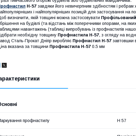
 разі тимчасового огорожі будівель або будівельних майданчиків.
Профнастил
Н-57
завдяки його невичерпним здібностям і ребрам ж
айпопулярніших і найпопулярніших позицій для застосування на покр
об визначити, якій товщині можна застосовувати
Профільований
брішення на будівлі (та відстань між поперечними опорами, на яки
аблицями навантажень (таблиці випробувань із профнастилів наш
ідібрати необхідну товщину
Профнастила Н-57
, з огляду на водн
авод Сталь-Прокат Дніпр виробляє
Профнастил Н-57
завтовшки в
іна вказана за товщини
Профнастила Н-57
0.5 мм
арактеристики
Основні
аркування профнастилу
Н 57