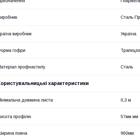
ризначення
Покрівел
иробник
Сталь-Пр
раїна виробник
Україна
Форма гофри
Трапеціє
атеріал профнастилу
Сталь
Користувальницькі характеристики
інімальна довжина листа
0,3 м
исота профілю
57мм мм
ирина повна
960мм