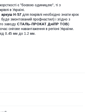
орсткості є "боєвою одиницею", ті з
івлі в Україні.
 аркуш Н-57
для покрівлі необхідно знати крок
х буде змонтований профнастил) і згідно з
ого заводу
СТАЛЬ-ПРОКАТ ДніПР ТОВ
)
очас снігове навантаження в регіоні України.
ід 0.45 мм до 1.2 мм.