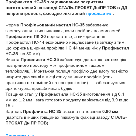
Профнактил НС-35 з оцинкованим покриттям
виготовлений на заводі СТАЛЬ-ПРОКАТ ДніПР ТОВ в ДД
непропетровськ, фасадно-ліхтарний
профнастил
.
Форма
Профільований настил НС-35
забезпечує
застосування в тих випадках, коли носійних властивостей
Профнастил ПК-20
недостатньо, а використання
Профнастил НС-44 економічно нецільоване (в зв'язку з тим,
що корисна ширина профілю НС 44 менш ніж у
Профнастил
НС-35
на 30 мм).
Висота
Профлиста НС-35
забезпечує достатню вентиляцію
повітряного простору між профнастилом і шаром
теплоізоляції. Монтажна полиця профілю дає змогу повністю
накрити дно хвилі в місці стику змінних профілів (стик
практично не помітний на поверхні стіни) — забезпечується
архітектурна привабливість будівлі.
Товщина сталі у
Профнастила НС-35
виготовлення від 0,4
мм до 1,2 мм і вага готового продукту варіюється від 3,9 кг до
15 кг.
Вартість
Профлиста НС-35
вказана на товщині
0.80 мм
.
(вартість в інших товщинах підкажуть фахівці заводу
СТАЛЬ-
ПРОКАТ ДніПР ТОВ
)
Приховати