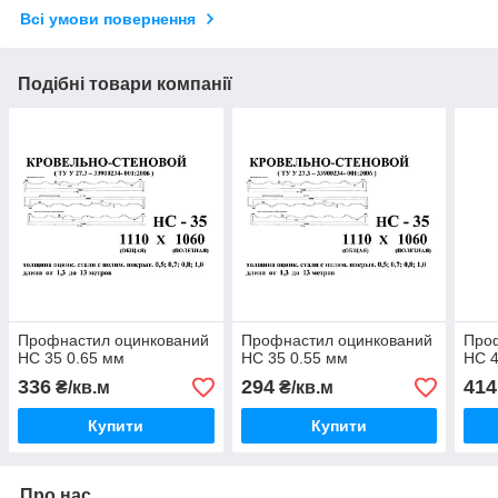
Всі умови повернення
Подібні товари компанії
Профнастил оцинкований
Профнастил оцинкований
Про
НС 35 0.65 мм
НС 35 0.55 мм
НС 4
336
294
414
₴/кв.м
₴/кв.м
Купити
Купити
Про нас