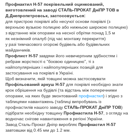
Профнактил Н-57 покрівельний оцинкований,
виготовлений на заводі СТАЛЬ-ПРОКАТ ДніПР ТОВ в
Д.Днепропетровськ, застосовується:
для пристрою покрівлі або несучої основи покрівлі (з
верхньою вузькою полицею або нижньою широкою полицею)
з відстанню між опорами на несної обрітки понад 1,5 м
як незнімний опалуб (під час монтажу перекриття)
у разі тимчасового огорожі будівель або будівельних
майданчиків.
Профлист Н-57
завдяки його невичерпним здібностям і
ребрам жорсткості є "боєвою одиницею", ті з
найпопулярніших і найпопулярніших позицій для
застосування на покрівлі в Україні.
Щоб визначити, якій товщині можна застосовувати
Профільований аркуш Н-57
для покрівлі необхідно знати
крок обрішення на будівлі (та відстань між поперечними
опорами, на яких буде змонтований
профнастил
) і згідно з
таблицями навантажень (таблиці випробувань із
профнастилів нашого заводу
СТАЛЬ-ПРОКАТ ДніПР ТОВ
)
підібрати необхідну товщину
Профнастила Н-57
, з огляду на
водночас снігове навантаження в регіоні України.
Завод Сталь-Прокат Дніпр виробляє
Профнастил Н-57
завтовшки від 0.45 мм до 1.2 мм.