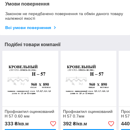
Умови повернення
Законом не передбачено повернення та обмін даного товару
належної якості
Всі умови повернення
Подібні товари компанії
Профнактил оцинкований
Профнактил оцинкований
Про
Н 57 0.60 мм
Н 57 0.7мм
Н 57
333
392
440
₴/кв.м
₴/кв.м