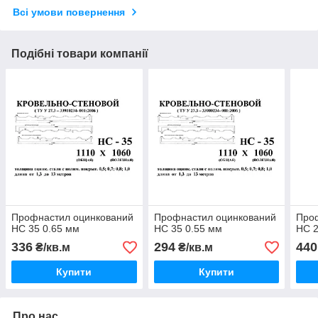
Всі умови повернення
Подібні товари компанії
Профнастил оцинкований
Профнастил оцинкований
Про
НС 35 0.65 мм
НС 35 0.55 мм
НС 2
336
294
440
₴/кв.м
₴/кв.м
Купити
Купити
Про нас