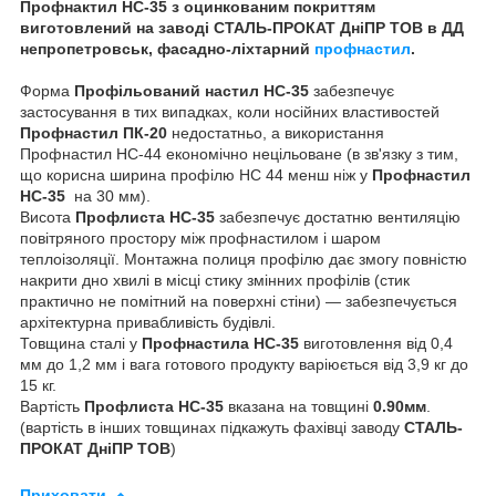
Профнактил НС-35 з оцинкованим покриттям
виготовлений на заводі СТАЛЬ-ПРОКАТ ДніПР ТОВ в ДД
непропетровськ, фасадно-ліхтарний
профнастил
.
Форма
Профільований настил НС-35
забезпечує
застосування в тих випадках, коли носійних властивостей
Профнастил ПК-20
недостатньо, а використання
Профнастил НС-44 економічно нецільоване (в зв'язку з тим,
що корисна ширина профілю НС 44 менш ніж у
Профнастил
НС-35
на 30 мм).
Висота
Профлиста НС-35
забезпечує достатню вентиляцію
повітряного простору між профнастилом і шаром
теплоізоляції. Монтажна полиця профілю дає змогу повністю
накрити дно хвилі в місці стику змінних профілів (стик
практично не помітний на поверхні стіни) — забезпечується
архітектурна привабливість будівлі.
Товщина сталі у
Профнастила НС-35
виготовлення від 0,4
мм до 1,2 мм і вага готового продукту варіюється від 3,9 кг до
15 кг.
Вартість
Профлиста НС-35
вказана на товщині
0.90мм
.
(вартість в інших товщинах підкажуть фахівці заводу
СТАЛЬ-
ПРОКАТ ДніПР ТОВ
)
Приховати