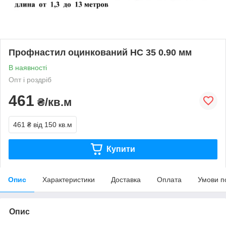
Профнастил оцинкований НС 35 0.90 мм
В наявності
Опт і роздріб
461
₴/кв.м
461 ₴
від 150 кв.м
Купити
Опис
Характеристики
Доставка
Оплата
Умови п
Опис