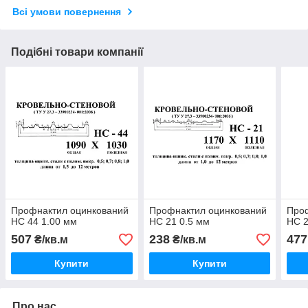
Всі умови повернення
Подібні товари компанії
Профнактил оцинкований
Профнактил оцинкований
Про
НС 44 1.00 мм
НС 21 0.5 мм
НС 2
507
238
477
₴/кв.м
₴/кв.м
Купити
Купити
Про нас