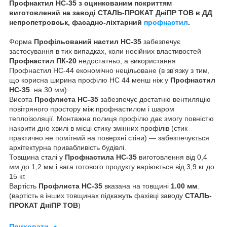
Профнактил НС-35 з оцинкованим покриттям
виготовлений на заводі СТАЛЬ-ПРОКАТ ДніПР ТОВ в ДД
непропетровськ, фасадно-ліхтарний
профнастил
.
Форма
Профільований настил НС-35
забезпечує
застосування в тих випадках, коли носійних властивостей
Профнастил ПК-20
недостатньо, а використання
Профнастил НС-44 економічно нецільоване (в зв'язку з тим,
що корисна ширина профілю НС 44 менш ніж у
Профнастил
НС-35
на 30 мм).
Висота
Профлиста НС-35
забезпечує достатню вентиляцію
повітряного простору між профнастилом і шаром
теплоізоляції. Монтажна полиця профілю дає змогу повністю
накрити дно хвилі в місці стику змінних профілів (стик
практично не помітний на поверхні стіни) — забезпечується
архітектурна привабливість будівлі.
Товщина сталі у
Профнастила НС-35
виготовлення від 0,4
мм до 1,2 мм і вага готового продукту варіюється від 3,9 кг до
15 кг.
Вартість
Профлиста НС-35
вказана на товщині
1.00 мм
.
(вартість в інших товщинах підкажуть фахівці заводу
СТАЛЬ-
ПРОКАТ ДніПР ТОВ
)
Приховати