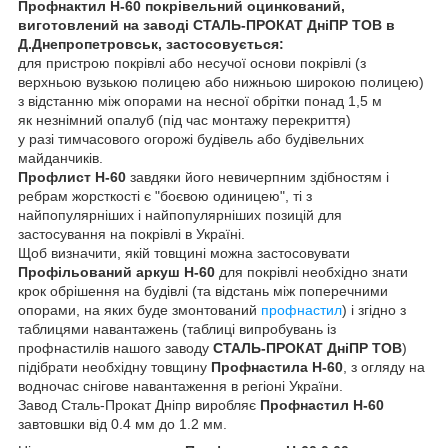
Профнактил Н-60 покрівельний оцинкований,
виготовлений на заводі СТАЛЬ-ПРОКАТ ДніПР ТОВ в
Д.Днепропетровськ, застосовується:
для пристрою покрівлі або несучої основи покрівлі (з
верхньою вузькою полицею або нижньою широкою полицею)
з відстанню між опорами на несної обрітки понад 1,5 м
як незнімний опалуб (під час монтажу перекриття)
у разі тимчасового огорожі будівель або будівельних
майданчиків.
Профлист Н-60
завдяки його невичерпним здібностям і
ребрам жорсткості є "боєвою одиницею", ті з
найпопулярніших і найпопулярніших позицій для
застосування на покрівлі в Україні.
Щоб визначити, якій товщині можна застосовувати
Профільований аркуш Н-60
для покрівлі необхідно знати
крок обрішення на будівлі (та відстань між поперечними
опорами, на яких буде змонтований
профнастил
) і згідно з
таблицями навантажень (таблиці випробувань із
профнастилів нашого заводу
СТАЛЬ-ПРОКАТ ДніПР ТОВ
)
підібрати необхідну товщину
Профнастила Н-60
, з огляду на
водночас снігове навантаження в регіоні України.
Завод Сталь-Прокат Дніпр виробляє
Профнастил Н-60
завтовшки від 0.4 мм до 1.2 мм.