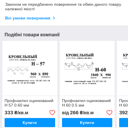
Законом не передбачено повернення та обмін даного товару
належної якості
Всі умови повернення
Подібні товари компанії
Профнактил оцинкований
Профнактил оцинкований
Про
Н 57 0.60 мм
Н 60 0.5 мм
Н 60
333
266
392
₴/кв.м
від
₴/кв.м
Купити
Купити