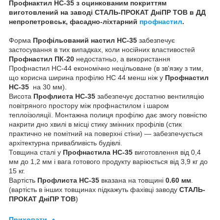
Профнактил НС-35 з оцинкованим покриттям
виготовлений на заводі СТАЛЬ-ПРОКАТ ДніПР ТОВ в ДД
непропетровськ, фасадно-ліхтарний
профнастил
.
Форма
Профільований настил НС-35
забезпечує
застосування в тих випадках, коли носійних властивостей
Профнастил ПК-20
недостатньо, а використання
Профнастил НС-44 економічно нецільоване (в зв'язку з тим,
що корисна ширина профілю НС 44 менш ніж у
Профнастил
НС-35
на 30 мм).
Висота
Профлиста НС-35
забезпечує достатню вентиляцію
повітряного простору між профнастилом і шаром
теплоізоляції. Монтажна полиця профілю дає змогу повністю
накрити дно хвилі в місці стику змінних профілів (стик
практично не помітний на поверхні стіни) — забезпечується
архітектурна привабливість будівлі.
Товщина сталі у
Профнастила НС-35
виготовлення від 0,4
мм до 1,2 мм і вага готового продукту варіюється від 3,9 кг до
15 кг.
Вартість
Профлиста НС-35
вказана на товщині
0.60 мм
.
(вартість в інших товщинах підкажуть фахівці заводу
СТАЛЬ-
ПРОКАТ ДніПР ТОВ
)
Приховати