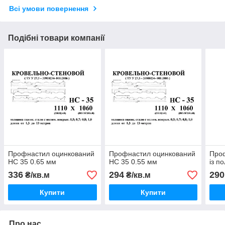
Всі умови повернення
Подібні товари компанії
Профнастил оцинкований
Профнастил оцинкований
Проф
НС 35 0.65 мм
НС 35 0.55 мм
із п
336
294
290
₴/кв.м
₴/кв.м
Купити
Купити
Про нас