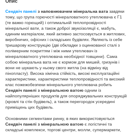
Опис
Сендвіч панелі
з наповнювачем мінеральна вата
завдяки
тому, що група горючості мінераловатного утеплювача є Г1
(те важко горющий) і оптимальній теплопровідності
мінеральної вати, а також доброї звукоізоляції є, мабуть,
єдиним матеріалом, який активно застосовується в житлових,
виробничих, офісних і складських будівлях. Являють із себе
тришарову конструкцію (дві обкладки з оцинкованої сталі з
полімерним покриттям і між ними утеплювач із
мінераловатного утеплювача необхідної товщини). Сама
собою мінеральна вата не є кормом для мишей, гризунів і
вони не шукають у ньому свого житла (на відміну від
пінопласту). Висока хімічна стійкість, високі експлуатаційні
характеристики, характеристики теплопровідності та високий
клас пожежобезпеки мінерального утеплювача робить
Сендвіч панелі з мінеральною ватою
одним із
найпопулярніших продуктів для опоряджувальних конструкцій
(кровлі та стін будівель), а також перегородок усередині
приміщень цих будівель.
Основними сегментами ринку, в яких використовуються
Сендвіч панелі з мінеральною ватою
є логістичні та
складські комплекси, торгові центри, молли, супермаркети,