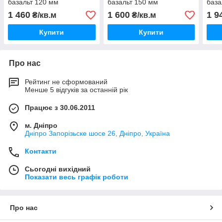
базальт 120 мм
базальт 150 мм
база
1 460
1 600
1 9
₴/кв.м
₴/кв.м
Купити
Купити
Про нас
Рейтинг не сформований
Менше 5 відгуків за останній рік
Працює з 30.06.2011
м. Дніпро
Дніпро Запорізьске шосе 26, Дніпро, Україна
Контакти
Сьогодні вихідний
Показати весь графік роботи
Про нас