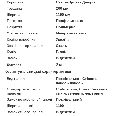
Виробник
Сталь-Прокат Дніпро
Товщина
200 мм
Ширина
1190 мм
Поверхня
Профільована
Покриття
Полімерне
Утеплювач панелі
Мінеральна вата
Країна виробник
Україна
Зовнішні шари панелі
Сталь
Колір
Білий
Замок
Відкритий
Довжина
9 м
Користувальницькі характеристики
Вид панелі
Покрівельна і Стінова
панель панель
Стандартні кольори
Сріблястий, білий, бежевий,
панелей
синій, зелений, червоний
Замок покрівельної панелі
Покрівельний
Ширина панелі
1190
Замок стінової панелі
Відкритий