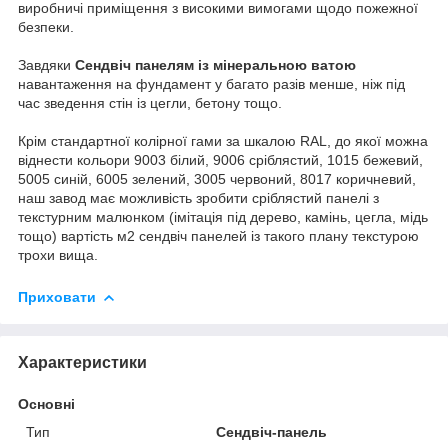
виробничі приміщення з високими вимогами щодо пожежної
безпеки.
Завдяки
Сендвіч панелям із мінеральною ватою
навантаження на фундамент у багато разів менше, ніж під
час зведення стін із цегли, бетону тощо.
Крім стандартної колірної гами за шкалою RAL, до якої можна
віднести кольори 9003 білий, 9006 сріблястий, 1015 бежевий,
5005 синій, 6005 зелений, 3005 червоний, 8017 коричневий,
наш завод має можливість зробити сріблястий панелі з
текстурним малюнком (імітація під дерево, камінь, цегла, мідь
тощо) вартість м2 сендвіч панелей із такого плану текстурою
трохи вища.
Приховати
Характеристики
Основні
Тип
Сендвіч-панель