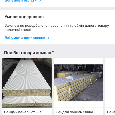
Всі умови оплати
Умови повернення
Законом не передбачено повернення та обмін даного товару
належної якості
Всі умови повернення
Подібні товари компанії
Сендвіч панель стінна
Сендвіч панель стінна
Сенд