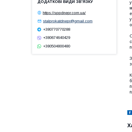
у
м
https://sppdnepr.com.ua/
е
у
stalprokatdnepr@gmail.com
о
+380770770288
О
+380674640429
с
+380504800480
п
з
К
б
п
п
Х