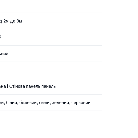
ід 2м до 9м
й
ьний
ьна і Стінова панель панель
й, білий, бежевий, синій, зелений, червоний