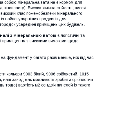
ма собою мінеральна вата не є кормом для
 пінопласту). Висока хімічна стійкість, високі
а високий клас пожежобезпеки мінерального
із найпопулярніших продуктів для
регородок усередині приміщень цих будівель.
нелі з мінеральною ватою
є логістичні та
ичі приміщення з високими вимогами щодо
на фундамент у багато разів менше, ніж під час
сти кольори 9003 білий, 9006 сріблястий, 1015
й, наш завод має можливість зробити сріблястий
ідь тощо) вартість м2 сендвіч панелей із такого