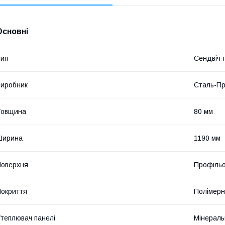
Основні
ип
Сендвіч-
иробник
Сталь-Пр
Товщина
80 мм
Ширина
1190 мм
оверхня
Профіль
окриття
Полімер
теплювач панелі
Мінераль