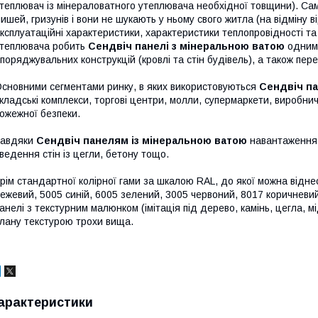
теплювач із мінераловатного утеплювача необхідної товщини). Са
ишей, гризунів і вони не шукають у ньому свого житла (на відміну від
ксплуатаційні характеристики, характеристики теплопровідності т
теплювача робить
Сендвіч панелі з мінеральною ватою
одним 
поряджувальних конструкцій (кровлі та стін будівель), а також пе
сновними сегментами ринку, в яких використовуються
Сендвіч па
кладські комплекси, торгові центри, молли, супермаркети, виробн
ожежної безпеки.
Завдяки
Сендвіч панелям із мінеральною ватою
навантаження 
ведення стін із цегли, бетону тощо.
рім стандартної колірної гами за шкалою RAL, до якої можна відне
ежевий, 5005 синій, 6005 зелений, 3005 червоний, 8017 коричневи
анелі з текстурним малюнком (імітація під дерево, камінь, цегла, м
лану текстурою трохи вища.
арактеристики