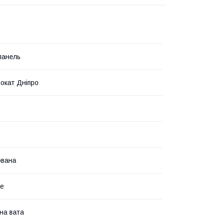
панель
окат Дніпро
ована
не
на вата