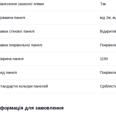
анесення захисної плівки
Так
овжина панелі
від 2м; в
амок стінової панелі
Відкрити
амок покрівельної панелі
Покрівел
ирина панелі
1190
ид панелі
Покрівел
тандартні кольори панелей
Сріблясти
нформація для замовлення