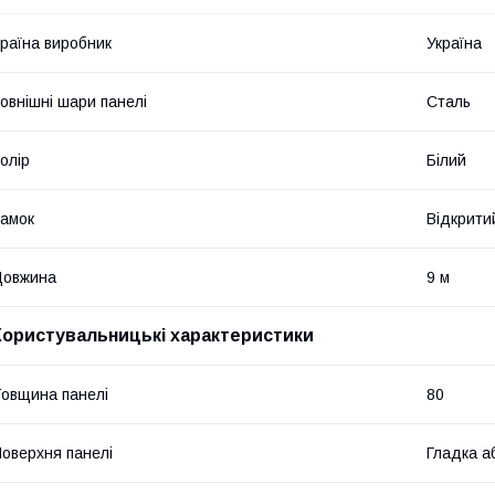
раїна виробник
Україна
овнішні шари панелі
Сталь
олір
Білий
амок
Відкрити
Довжина
9 м
Користувальницькі характеристики
овщина панелі
80
оверхня панелі
Гладка а