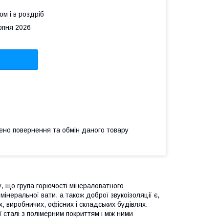
ом і в роздріб
рпня 2026
ено повернення та обмін даного товару
, що група горючості мінераловатного
інеральної вати, а також доброї звукоізоляції є,
, виробничих, офісних і складських будівлях.
 сталі з полімерним покриттям і між ними