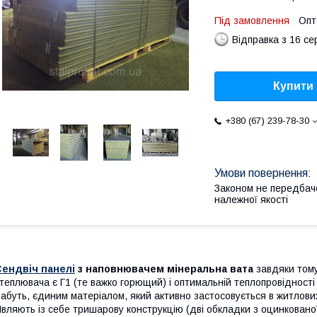
Під замовлення
Опт
Відправка з 16 се
Купити
+380 (67) 239-78-30
Законом не передбач
належної якості
Сендвіч панелі
з наповнювачем мінеральна вата
завдяки тому
теплювача є Г1 (те важко горющий) і оптимальній теплопровідності м
абуть, єдиним матеріалом, який активно застосовується в житлових
вляють із себе тришарову конструкцію (дві обкладки з оцинкованої