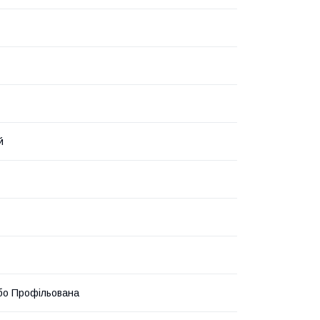
й
бо Профільована