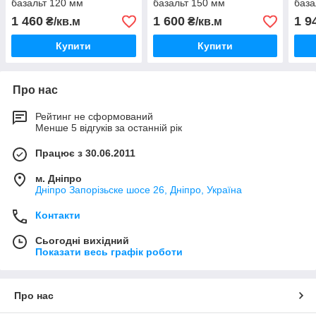
базальт 120 мм
базальт 150 мм
база
1 460
1 600
1 9
₴/кв.м
₴/кв.м
Купити
Купити
Про нас
Рейтинг не сформований
Менше 5 відгуків за останній рік
Працює з 30.06.2011
м. Дніпро
Дніпро Запорізьске шосе 26, Дніпро, Україна
Контакти
Сьогодні вихідний
Показати весь графік роботи
Про нас