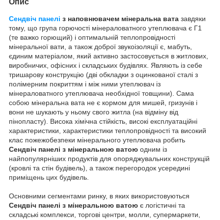
Опис
Сендвіч панелі
з наповнювачем мінеральна вата
завдяки
тому, що група горючості мінераловатного утеплювача є Г1
(те важко горющий) і оптимальній теплопровідності
мінеральної вати, а також доброї звукоізоляції є, мабуть,
єдиним матеріалом, який активно застосовується в житлових,
виробничих, офісних і складських будівлях. Являють із себе
тришарову конструкцію (дві обкладки з оцинкованої сталі з
полімерним покриттям і між ними утеплювач із
мінераловатного утеплювача необхідної товщини). Сама
собою мінеральна вата не є кормом для мишей, гризунів і
вони не шукають у ньому свого житла (на відміну від
пінопласту). Висока хімічна стійкість, високі експлуатаційні
характеристики, характеристики теплопровідності та високий
клас пожежобезпеки мінерального утеплювача робить
Сендвіч панелі з мінеральною ватою
одним із
найпопулярніших продуктів для опоряджувальних конструкцій
(кровлі та стін будівель), а також перегородок усередині
приміщень цих будівель.
Основними сегментами ринку, в яких використовуються
Сендвіч панелі з мінеральною ватою
є логістичні та
складські комплекси, торгові центри, молли, супермаркети,