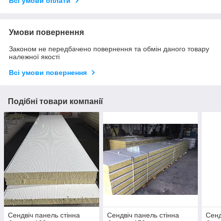
Всі умови оплати
Умови повернення
Законом не передбачено повернення та обмін даного товару
належної якості
Всі умови повернення
Подібні товари компанії
Сендвіч панель стінна
Сендвіч панель стінна
Сенд