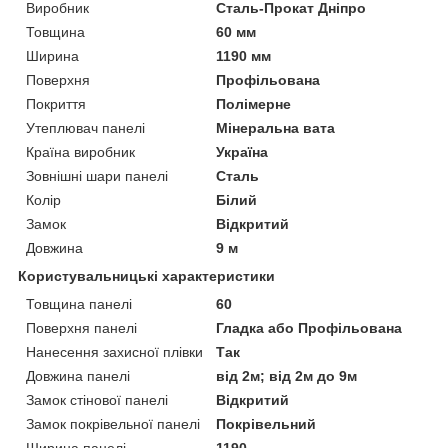
Виробник
Сталь-Прокат Дніпро
Товщина
60 мм
Ширина
1190 мм
Поверхня
Профільована
Покриття
Полімерне
Утеплювач панелі
Мінеральна вата
Країна виробник
Україна
Зовнішні шари панелі
Сталь
Колір
Білий
Замок
Відкритий
Довжина
9 м
Користувальницькі характеристики
Товщина панелі
60
Поверхня панелі
Гладка або Профільована
Нанесення захисної плівки
Так
Довжина панелі
від 2м; від 2м до 9м
Замок стінової панелі
Відкритий
Замок покрівельної панелі
Покрівельний
Ширина панелі
1190