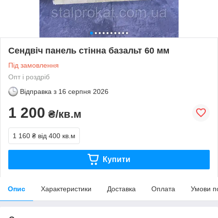
Сендвіч панель стінна базальт 60 мм
Під замовлення
Опт і роздріб
Відправка з
16 серпня 2026
1 200
₴/кв.м
1 160 ₴
від 400 кв.м
Купити
Опис
Характеристики
Доставка
Оплата
Умови п