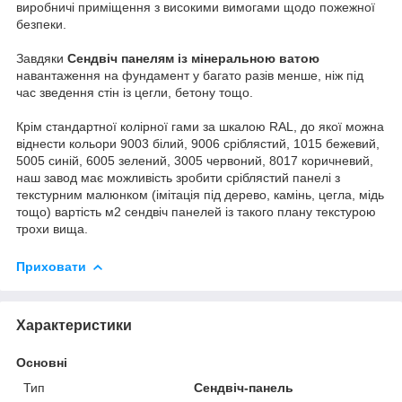
виробничі приміщення з високими вимогами щодо пожежної
безпеки.
Завдяки
Сендвіч панелям із мінеральною ватою
навантаження на фундамент у багато разів менше, ніж під
час зведення стін із цегли, бетону тощо.
Крім стандартної колірної гами за шкалою RAL, до якої можна
віднести кольори 9003 білий, 9006 сріблястий, 1015 бежевий,
5005 синій, 6005 зелений, 3005 червоний, 8017 коричневий,
наш завод має можливість зробити сріблястий панелі з
текстурним малюнком (імітація під дерево, камінь, цегла, мідь
тощо) вартість м2 сендвіч панелей із такого плану текстурою
трохи вища.
Приховати
Характеристики
Основні
Тип
Сендвіч-панель