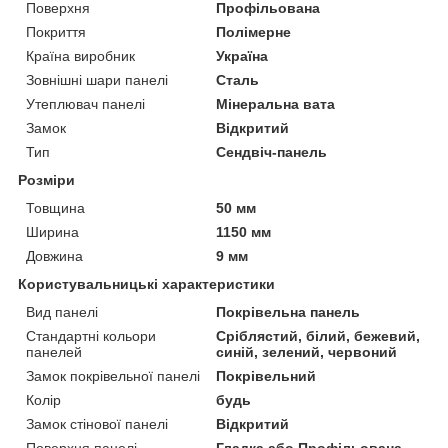
Поверхня
Профільована
Покриття
Полімерне
Країна виробник
Україна
Зовнішні шари панелі
Сталь
Утеплювач панелі
Мінеральна вата
Замок
Відкритий
Тип
Сендвіч-панель
Розміри
Товщина
50 мм
Ширина
1150 мм
Довжина
9 мм
Користувальницькі характеристики
Вид панелі
Покрівельна панель
Стандартні кольори
Сріблястий, білий, бежевий,
панелей
синій, зелений, червоний
Замок покрівельної панелі
Покрівельний
Колір
будь
Замок стінової панелі
Відкритий
Поверхня панелі
Гладка або Профільована