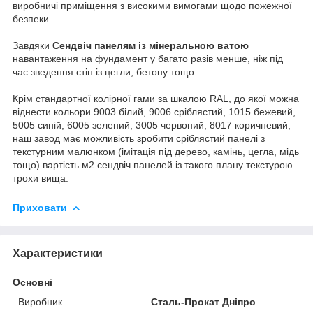
виробничі приміщення з високими вимогами щодо пожежної
безпеки.
Завдяки
Сендвіч панелям із мінеральною ватою
навантаження на фундамент у багато разів менше, ніж під
час зведення стін із цегли, бетону тощо.
Крім стандартної колірної гами за шкалою RAL, до якої можна
віднести кольори 9003 білий, 9006 сріблястий, 1015 бежевий,
5005 синій, 6005 зелений, 3005 червоний, 8017 коричневий,
наш завод має можливість зробити сріблястий панелі з
текстурним малюнком (імітація під дерево, камінь, цегла, мідь
тощо) вартість м2 сендвіч панелей із такого плану текстурою
трохи вища.
Приховати
Характеристики
Основні
Виробник
Сталь-Прокат Дніпро