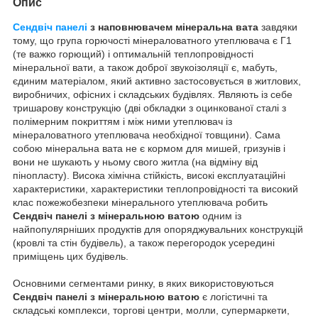
Опис
Сендвіч панелі
з наповнювачем мінеральна вата
завдяки
тому, що група горючості мінераловатного утеплювача є Г1
(те важко горющий) і оптимальній теплопровідності
мінеральної вати, а також доброї звукоізоляції є, мабуть,
єдиним матеріалом, який активно застосовується в житлових,
виробничих, офісних і складських будівлях. Являють із себе
тришарову конструкцію (дві обкладки з оцинкованої сталі з
полімерним покриттям і між ними утеплювач із
мінераловатного утеплювача необхідної товщини). Сама
собою мінеральна вата не є кормом для мишей, гризунів і
вони не шукають у ньому свого житла (на відміну від
пінопласту). Висока хімічна стійкість, високі експлуатаційні
характеристики, характеристики теплопровідності та високий
клас пожежобезпеки мінерального утеплювача робить
Сендвіч панелі з мінеральною ватою
одним із
найпопулярніших продуктів для опоряджувальних конструкцій
(кровлі та стін будівель), а також перегородок усередині
приміщень цих будівель.
Основними сегментами ринку, в яких використовуються
Сендвіч панелі з мінеральною ватою
є логістичні та
складські комплекси, торгові центри, молли, супермаркети,