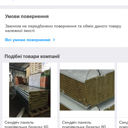
Умови повернення
Законом не передбачено повернення та обмін даного товару
належної якості
Всі умови повернення
Подібні товари компанії
Сендвіч панель
Сендвіч панель
Сенд
покрівельна базальт 60
покрівельна базальт 80
покр