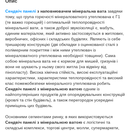
Опис
Сендвіч панелі
з наповнювачем мінеральна вата
завдяки
тому, що група горючості мінераловатного утеплювача є Г1
(те важко горющий) і оптимальній теплопровідності
мінеральної вати, а також доброї звукоізоляції є, мабуть,
єдиним матеріалом, який активно застосовується в житлових,
виробничих, офісних і складських будівлях. Являють із себе
тришарову конструкцію (дві обкладки з оцинкованої сталі з
полімерним покриттям і між ними утеплювач із
мінераловатного утеплювача необхідної товщини). Сама
собою мінеральна вата не є кормом для мишей, гризунів і
вони не шукають у ньому свого житла (на відміну від
пінопласту). Висока хімічна стійкість, високі експлуатаційні
характеристики, характеристики теплопровідності та високий
клас пожежобезпеки мінерального утеплювача робить
Сендвіч панелі з мінеральною ватою
одним із
найпопулярніших продуктів для опоряджувальних конструкцій
(кровлі та стін будівель), а також перегородок усередині
приміщень цих будівель.
Основними сегментами ринку, в яких використовуються
Сендвіч панелі з мінеральною ватою
є логістичні та
складські комплекси, торгові центри, молли, супермаркети,