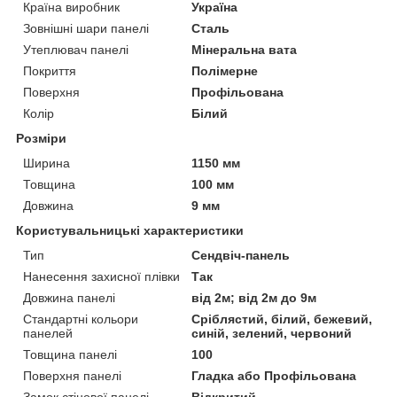
Країна виробник
Україна
Зовнішні шари панелі
Сталь
Утеплювач панелі
Мінеральна вата
Покриття
Полімерне
Поверхня
Профільована
Колір
Білий
Розміри
Ширина
1150 мм
Товщина
100 мм
Довжина
9 мм
Користувальницькі характеристики
Тип
Сендвіч-панель
Нанесення захисної плівки
Так
Довжина панелі
від 2м; від 2м до 9м
Стандартні кольори
Сріблястий, білий, бежевий,
панелей
синій, зелений, червоний
Товщина панелі
100
Поверхня панелі
Гладка або Профільована
Замок стінової панелі
Відкритий