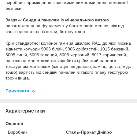
виробничі приміщення з високими вимогами щодо пожежної
безпеки.
Завдяки
Сендвіч панелям із мінеральною ватою
навантаження на фундамент у багато разів менше, ніж під
час зведення стін із цегли, бетону тощо.
Крім стандартної колірної гами за шкалою RAL, до якої можна
віднести кольори 9003 білий, 9006 сріблястий, 1015 бежевий,
5005 синій, 6005 зелений, 3005 червоний, 8017 коричневий,
наш завод має можливість зробити сріблястий панелі з
текстурним малюнком (імітація під дерево, камінь, цегла, мідь
тощо) вартість м2 сендвіч панелей із такого плану текстурою
трохи вища.
Приховати
Характеристики
Основні
Виробник
Сталь-Прокат Дніпро