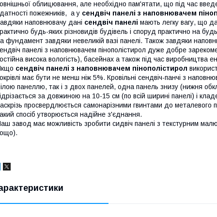
овнішньої облицювання, але необхідно пам'ятати, що під час введе
датності пожежників, а у
сендвіч панелі з наповнювачем піно
авдяки наповнювачу дані
сендвіч панелі
мають легку вагу, що д
рактично будь-яких різновидів будівель і споруд практично на будь
а фундамент завдяки невеликій вазі панелі. Також завдяки наповн
ендвіч панелі з наповнювачем пінополістирол дуже добре зареком
остійна висока вологість), басейнах а також під час виробництв
Якщо
сендвіч панелі з наповнювачем пінополістирол
використ
окрівлі має бути не менш ніж 5%. Кровільні сендвіч-панчі з наповню
ілою панеллю, так і з двох панелей, одна панель знизу (нижня обк
ідрізається за довжиною на 10-15 см (по всій ширині панелі) і клад
аскрізь просвердлюється самонарізними гвинтами до металевого пр
акий спосіб утворюється надійне з'єднання.
аш завод має можливість зробити сидвіч панелі з текстурним малюнк
ощо).
арактеристики