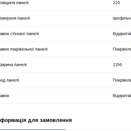
овщина панелі
220
оверхня панелі
профільо
амок стінової панелі
Відкрити
амок покрівельної панелі
Покрівел
ирина панелі
1150
ид панелі
Покрівел
амок
Відкрити
нформація для замовлення