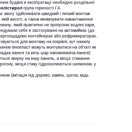
ння будівлі в експлуатації необхідно роздільної
полістирол
група горючості Г4.
ає змогу здійснювати швидкий і легкий монтаж
-якій висоті, а також мінімізувати навантаження
ювачу, який практично не пропускає водяні пари,
ендували себе в застосуванні на автомийках (де
а енергоощадних контейнерах або рефрижераторах.
овуються для монтажу на покрівлі, кут нахилу
вачем пінопласт можуть монтуватися на об'єкті як
ладка панелі та весь шар наповнювача панелі)
еться зверху на іншу панель, а місце стикання
огону, місця стику гідроізолюються силіконом, у
ом (імітація під дерево, камінь, цегла, мідь