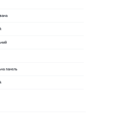
вана
й
ьний
ьна панель
й