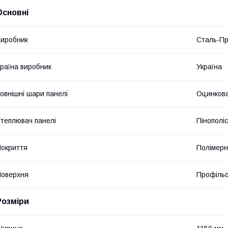
Основні
иробник
Сталь-Пр
раїна виробник
Україна
овнішні шари панелі
Оцинкова
теплювач панелі
Пінополі
окриття
Полімер
оверхня
Профіль
Розміри