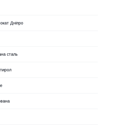
окат Дніпро
на сталь
стирол
не
ована