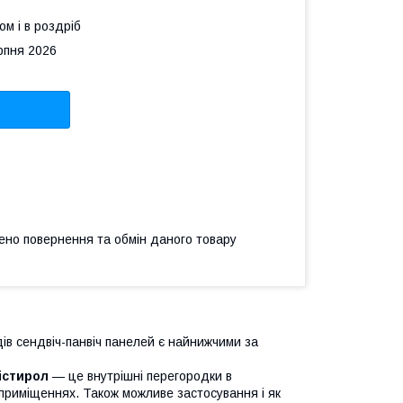
ом і в роздріб
рпня 2026
ено повернення та обмін даного товару
дів сендвіч-панвіч панелей є найнижчими за
істирол
— це внутрішні перегородки в
 приміщеннях. Також можливе застосування і як