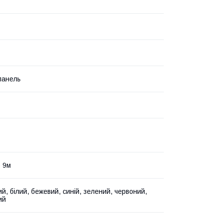
панель
о 9м
й, білий, бежевий, синій, зелений, червоний,
ий