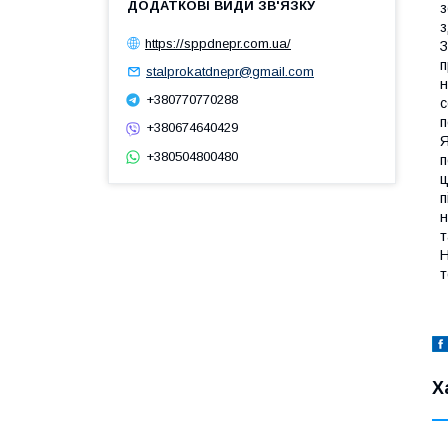
з
з
https://sppdnepr.com.ua/
З
п
stalprokatdnepr@gmail.com
н
+380770770288
с
п
+380674640429
+380504800480
п
ц
п
н
т
Н
т
Х