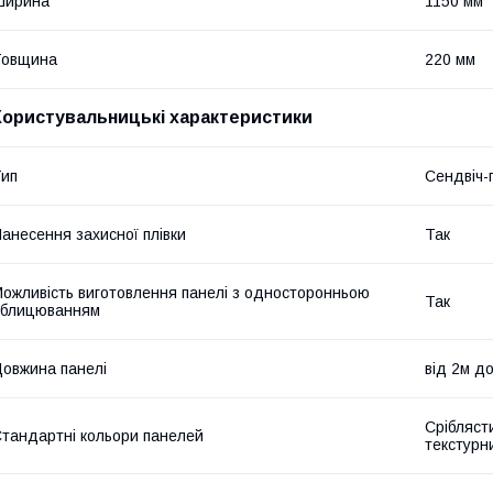
Ширина
1150 мм
Товщина
220 мм
Користувальницькі характеристики
ип
Сендвіч-
анесення захисної плівки
Так
ожливість виготовлення панелі з односторонньою
Так
облицюванням
овжина панелі
від 2м д
Сріблясти
тандартні кольори панелей
текстурн