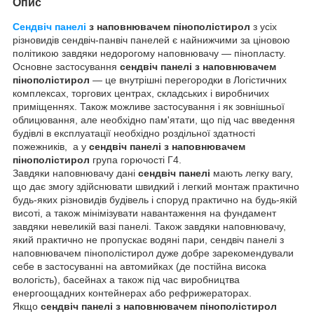
Опис
Сендвіч панелі
з наповнювачем пінополістирол
з усіх
різновидів сендвіч-панвіч панелей є найнижчими за ціновою
політикою завдяки недорогому наповнювачу — пінопласту.
Основне застосування
сендвіч панелі з наповнювачем
пінополістирол
— це внутрішні перегородки в Логістичних
комплексах, торгових центрах, складських і виробничих
приміщеннях. Також можливе застосування і як зовнішньої
облицювання, але необхідно пам'ятати, що під час введення
будівлі в експлуатації необхідно роздільної здатності
пожежників, а у
сендвіч панелі з наповнювачем
пінополістирол
група горючості Г4.
Завдяки наповнювачу дані
сендвіч панелі
мають легку вагу,
що дає змогу здійснювати швидкий і легкий монтаж практично
будь-яких різновидів будівель і споруд практично на будь-якій
висоті, а також мінімізувати навантаження на фундамент
завдяки невеликій вазі панелі. Також завдяки наповнювачу,
який практично не пропускає водяні пари, сендвіч панелі з
наповнювачем пінополістирол дуже добре зарекомендували
себе в застосуванні на автомийках (де постійна висока
вологість), басейнах а також під час виробництва
енергоощадних контейнерах або рефрижераторах.
Якщо
сендвіч панелі з наповнювачем пінополістирол