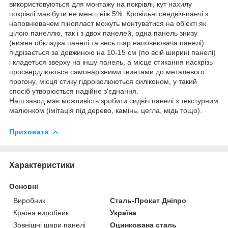
використовуються для монтажу на покрівлі, кут нахилу
покрівлі має бути не менш ніж 5%. Кровільні сендвіч-панчі з
наповнювачем пінопласт можуть монтуватися на об'єкті як
цілою панеллю, так і з двох панелей, одна панель знизу
(нижня обкладка панелі та весь шар наповнювача панелі)
підрізається за довжиною на 10-15 см (по всій ширині панелі)
і кладеться зверху на іншу панель, а місце стикання наскрізь
просвердлюється самонарізними гвинтами до металевого
прогону, місця стику гідроізолюються силіконом, у такий
спосіб утворюється надійне з'єднання.
Наш завод має можливість зробити сидвіч панелі з текстурним
малюнком (імітація під дерево, камінь, цегла, мідь тощо).
Приховати
Характеристики
Основні
Виробник
Сталь-Прокат Дніпро
Країна виробник
Україна
Зовнішні шари панелі
Оцинкована сталь