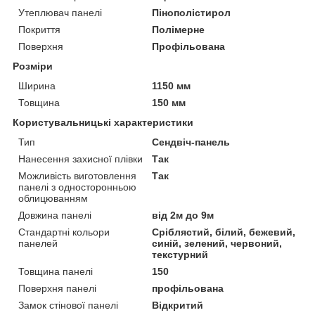
Утеплювач панелі
Пінополістирол
Покриття
Полімерне
Поверхня
Профільована
Розміри
Ширина
1150 мм
Товщина
150 мм
Користувальницькі характеристики
Тип
Сендвіч-панель
Нанесення захисної плівки
Так
Можливість виготовлення
Так
панелі з односторонньою
облицюванням
Довжина панелі
від 2м до 9м
Стандартні кольори
Сріблястий, білий, бежевий,
панелей
синій, зелений, червоний,
текстурний
Товщина панелі
150
Поверхня панелі
профільована
Замок стінової панелі
Відкритий