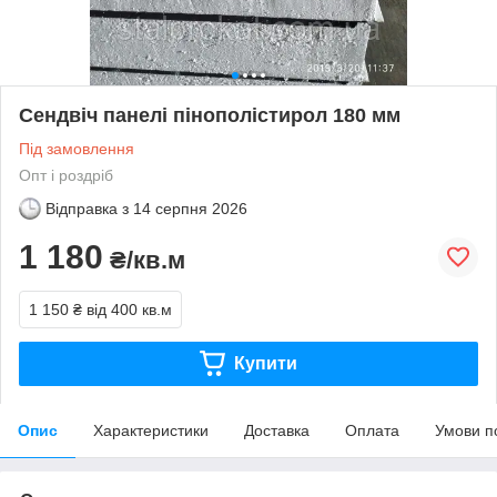
Сендвіч панелі пінополістирол 180 мм
Під замовлення
Опт і роздріб
Відправка з
14 серпня 2026
1 180
₴/кв.м
1 150 ₴
від 400 кв.м
Купити
Опис
Характеристики
Доставка
Оплата
Умови п