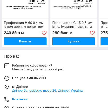
Профнастил Н 60 0,4 мм
Профнастил C-15 0,5 мм
Проф
із полімерним покриттям
із полімерним покриттям
із п
240
280
275
₴/кв.м
₴/кв.м
Купити
Купити
Про нас
Рейтинг не сформований
Менше 5 відгуків за останній рік
Працює з 30.06.2011
м. Дніпро
Дніпро Запорізьске шосе 26, Дніпро, Україна
Контакти
Сьогодні працює з 09:00 до 18:00