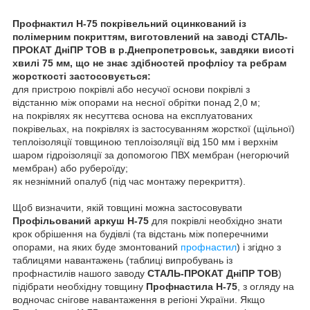
Профнактил Н-75 покрівельний оцинкований із
полімерним покриттям, виготовлений на заводі СТАЛЬ-
ПРОКАТ ДніПР ТОВ в р.Днепропетровськ, завдяки висоті
хвилі 75 мм, що не знає здібностей профлісу та ребрам
жорсткості застосовується:
для пристрою покрівлі або несучої основи покрівлі з
відстанню між опорами на несної обрітки понад 2,0 м;
на покрівлях як несуттєва основа на експлуатованих
покрівельах, на покрівлях із застосуванням жорсткої (щільної)
теплоізоляції товщиною теплоізоляції від 150 мм і верхнім
шаром гідроізоляції за допомогою ПВХ мембран (негорючий
мембран) або рубероїду;
як незнімний опалуб (під час монтажу перекриття).
Щоб визначити, якій товщині можна застосовувати
Профільований аркуш Н-75
для покрівлі необхідно знати
крок обрішення на будівлі (та відстань між поперечними
опорами, на яких буде змонтований
профнастил
) і згідно з
таблицями навантажень (таблиці випробувань із
профнастилів нашого заводу
СТАЛЬ-ПРОКАТ ДніПР ТОВ
)
підібрати необхідну товщину
Профнастила Н-75
, з огляду на
водночас снігове навантаження в регіоні України. Якщо