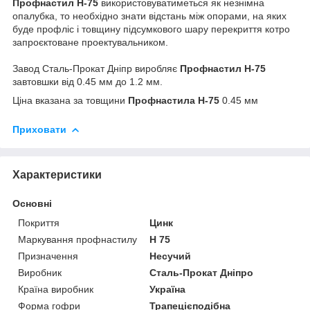
Профнастил Н-75
використовуватиметься як незнімна
опалубка, то необхідно знати відстань між опорами, на яких
буде профліс і товщину підсумкового шару перекриття котро
запроєктоване проектувальником.
Завод Сталь-Прокат Дніпр виробляє
Профнастил Н-75
завтовшки від 0.45 мм до 1.2 мм.
Ціна вказана за товщини
Профнастила Н-75
0.45 мм
Приховати
Характеристики
Основні
Покриття
Цинк
Маркування профнастилу
Н 75
Призначення
Несучий
Виробник
Сталь-Прокат Дніпро
Країна виробник
Україна
Форма гофри
Трапецієподібна