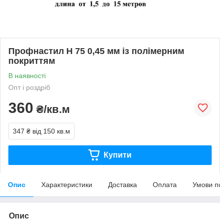
Профнастил Н 75 0,45 мм із полімерним
покриттям
В наявності
Опт і роздріб
360
₴/кв.м
347 ₴
від 150 кв.м
Купити
Опис
Характеристики
Доставка
Оплата
Умови п
Опис