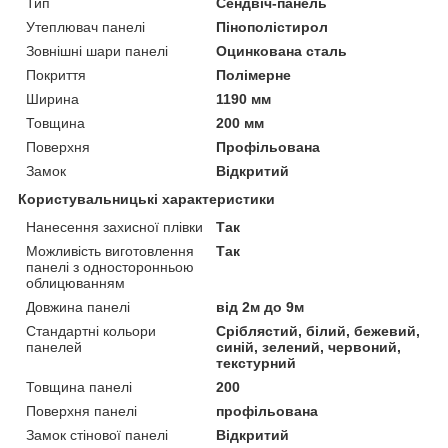
Тип
Сендвіч-панель
Утеплювач панелі
Пінополістирол
Зовнішні шари панелі
Оцинкована сталь
Покриття
Полімерне
Ширина
1190 мм
Товщина
200 мм
Поверхня
Профільована
Замок
Відкритий
Користувальницькі характеристики
Нанесення захисної плівки
Так
Можливість виготовлення
Так
панелі з односторонньою
облицюванням
Довжина панелі
від 2м до 9м
Стандартні кольори
Сріблястий, білий, бежевий,
панелей
синій, зелений, червоний,
текстурний
Товщина панелі
200
Поверхня панелі
профільована
Замок стінової панелі
Відкритий