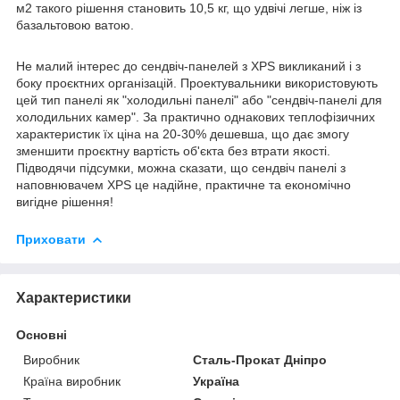
м2 такого рішення становить 10,5 кг, що удвічі легше, ніж із
базальтовою ватою.
Не малий інтерес до сендвіч-панелей з XPS викликаний і з
боку проєктних організацій. Проектувальники використовують
цей тип панелі як "холодильні панелі" або "сендвіч-панелі для
холодильних камер". За практично однакових теплофізичних
характеристик їх ціна на 20-30% дешевша, що дає змогу
зменшити проєктну вартість об'єкта без втрати якості.
Підводячи підсумки, можна сказати, що сендвіч панелі з
наповнювачем XPS це надійне, практичне та економічно
вигідне рішення!
Приховати
Характеристики
Основні
Виробник
Сталь-Прокат Дніпро
Країна виробник
Україна