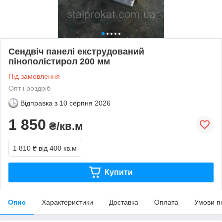
Сендвіч панелі екструдований
пінополістирол 200 мм
Під замовлення
Опт і роздріб
Відправка з
10 серпня 2026
1 850
₴/кв.м
1 810 ₴
від 400 кв.м
Купити
Опис
Характеристики
Доставка
Оплата
Умови п