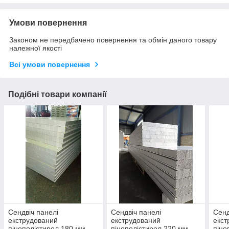
Умови повернення
Законом не передбачено повернення та обмін даного товару
належної якості
Всі умови повернення
Подібні товари компанії
Сендвіч панелі
Сендвіч панелі
Сенд
екструдований
екструдований
екст
пінополістирол 180 мм
пінополістирол 220 мм
піно