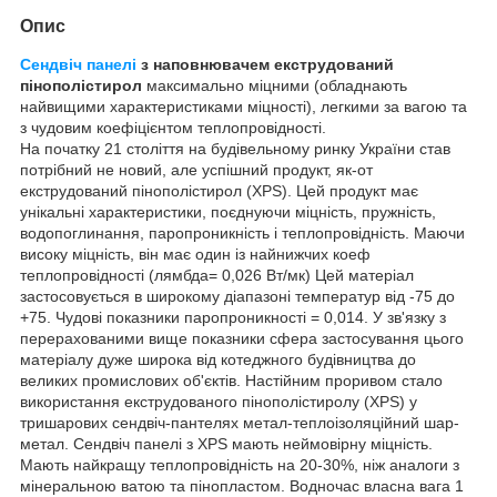
Опис
Сендвіч панелі
з наповнювачем екструдований
пінополістирол
максимально міцними (обладнають
найвищими характеристиками міцності), легкими за вагою та
з чудовим коефіцієнтом теплопровідності.
На початку 21 століття на будівельному ринку України став
потрібний не новий, але успішний продукт, як-от
екструдований пінополістирол (XPS). Цей продукт має
унікальні характеристики, поєднуючи міцність, пружність,
водопоглинання, паропроникність і теплопровідність. Маючи
високу міцність, він має один із найнижчих коеф
теплопровідності (лямбда= 0,026 Вт/мк) Цей матеріал
застосовується в широкому діапазоні температур від -75 до
+75. Чудові показники паропроникності = 0,014. У зв'язку з
перерахованими вище показники сфера застосування цього
матеріалу дуже широка від котеджного будівництва до
великих промислових об'єктів. Настійним проривом стало
використання екструдованого пінополістиролу (XPS) у
тришарових сендвіч-пантелях метал-теплоізоляційний шар-
метал. Сендвіч панелі з XPS мають неймовірну міцність.
Мають найкращу теплопровідність на 20-30%, ніж аналоги з
мінеральною ватою та пінопластом. Водночас власна вага 1