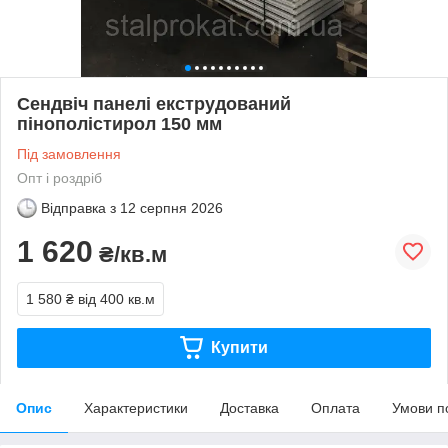
Сендвіч панелі екструдований
пінополістирол 150 мм
Під замовлення
Опт і роздріб
Відправка з
12 серпня 2026
1 620
₴/кв.м
1 580 ₴
від 400 кв.м
Купити
Опис
Характеристики
Доставка
Оплата
Умови п