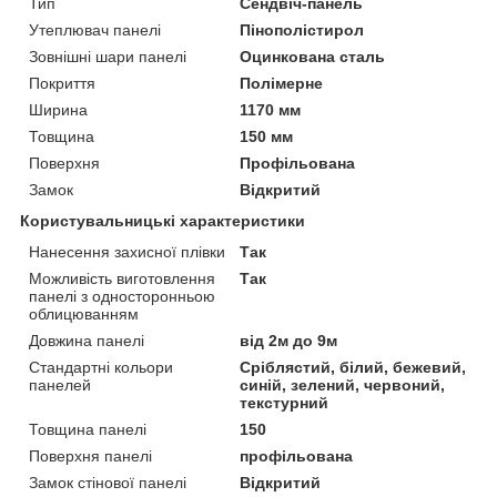
Тип
Сендвіч-панель
Утеплювач панелі
Пінополістирол
Зовнішні шари панелі
Оцинкована сталь
Покриття
Полімерне
Ширина
1170 мм
Товщина
150 мм
Поверхня
Профільована
Замок
Відкритий
Користувальницькі характеристики
Нанесення захисної плівки
Так
Можливість виготовлення
Так
панелі з односторонньою
облицюванням
Довжина панелі
від 2м до 9м
Стандартні кольори
Сріблястий, білий, бежевий,
панелей
синій, зелений, червоний,
текстурний
Товщина панелі
150
Поверхня панелі
профільована
Замок стінової панелі
Відкритий