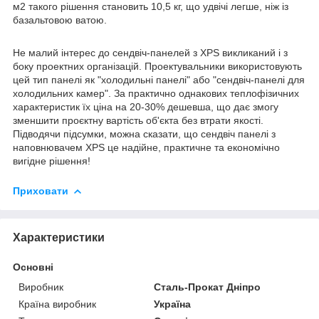
м2 такого рішення становить 10,5 кг, що удвічі легше, ніж із
базальтовою ватою.
Не малий інтерес до сендвіч-панелей з XPS викликаний і з
боку проектних організацій. Проектувальники використовують
цей тип панелі як "холодильні панелі" або "сендвіч-панелі для
холодильних камер". За практично однакових теплофізичних
характеристик їх ціна на 20-30% дешевша, що дає змогу
зменшити проєктну вартість об'єкта без втрати якості.
Підводячи підсумки, можна сказати, що сендвіч панелі з
наповнювачем XPS це надійне, практичне та економічно
вигідне рішення!
Приховати
Характеристики
Основні
Виробник
Сталь-Прокат Дніпро
Країна виробник
Україна