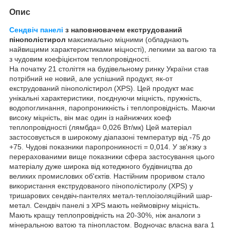
Опис
Сендвіч панелі
з наповнювачем екструдований
пінополістирол
максимально міцними (обладнають
найвищими характеристиками міцності), легкими за вагою та
з чудовим коефіцієнтом теплопровідності.
На початку 21 століття на будівельному ринку України став
потрібний не новий, але успішний продукт, як-от
екструдований пінополістирол (XPS). Цей продукт має
унікальні характеристики, поєднуючи міцність, пружність,
водопоглинання, паропроникність і теплопровідність. Маючи
високу міцність, він має один із найнижчих коеф
теплопровідності (лямбда= 0,026 Вт/мк) Цей матеріал
застосовується в широкому діапазоні температур від -75 до
+75. Чудові показники паропроникності = 0,014. У зв'язку з
перерахованими вище показники сфера застосування цього
матеріалу дуже широка від котеджного будівництва до
великих промислових об'єктів. Настійним проривом стало
використання екструдованого пінополістиролу (XPS) у
тришарових сендвіч-пантелях метал-теплоізоляційний шар-
метал. Сендвіч панелі з XPS мають неймовірну міцність.
Мають кращу теплопровідність на 20-30%, ніж аналоги з
мінеральною ватою та пінопластом. Водночас власна вага 1