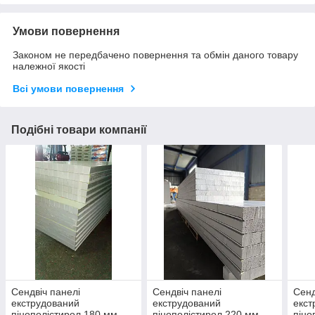
Умови повернення
Законом не передбачено повернення та обмін даного товару
належної якості
Всі умови повернення
Подібні товари компанії
Сендвіч панелі
Сендвіч панелі
Сенд
екструдований
екструдований
екст
пінополістирол 180 мм
пінополістирол 220 мм
піно