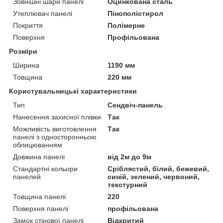
Зовнішні шари панелі
Оцинкована сталь
Утеплювач панелі
Пінополістирол
Покриття
Полімерне
Поверхня
Профільована
Розміри
Ширина
1190 мм
Товщина
220 мм
Користувальницькі характеристики
Тип
Сендвіч-панель
Нанесення захисної плівки
Так
Можливість виготовлення
Так
панелі з односторонньою
облицюванням
Довжина панелі
від 2м до 9м
Стандартні кольори
Сріблястий, білий, бежевий,
панелей
синій, зелений, червоний,
текстурний
Товщина панелі
220
Поверхня панелі
профільована
Замок стінової панелі
Відкритий