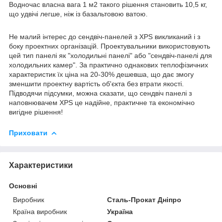
Водночас власна вага 1 м2 такого рішення становить 10,5 кг,
що удвічі легше, ніж із базальтовою ватою.
Не малий інтерес до сендвіч-панелей з XPS викликаний і з
боку проектних організацій. Проектувальники використовують
цей тип панелі як "холодильні панелі" або "сендвіч-панелі для
холодильних камер". За практично однакових теплофізичних
характеристик їх ціна на 20-30% дешевша, що дає змогу
зменшити проектну вартість об'єкта без втрати якості.
Підводячи підсумки, можна сказати, що сендвіч панелі з
наповнювачем XPS це надійне, практичне та економічно
вигідне рішення!
Приховати
Характеристики
Основні
Виробник
Сталь-Прокат Дніпро
Країна виробник
Україна