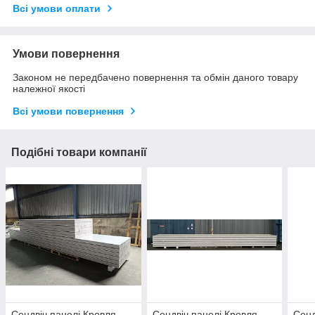
Всі умови оплати
Умови повернення
Законом не передбачено повернення та обмін даного товару
належної якості
Всі умови повернення
Подібні товари компанії
Сендвіч панелі Кровля
Сендвіч панелі Кровля
Сенд