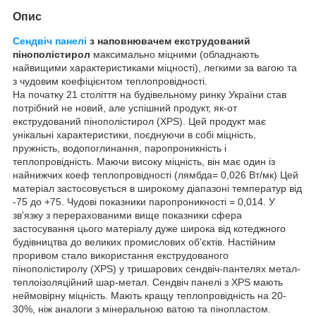
Опис
Сендвіч панелі
з наповнювачем екструдований
пінополістирол
максимально міцними (обладнають
найвищими характеристиками міцності), легкими за вагою та
з чудовим коефіцієнтом теплопровідності.
На початку 21 століття на будівельному ринку України став
потрібний не новий, але успішний продукт, як-от
екструдований пінополістирол (XPS). Цей продукт має
унікальні характеристики, поєднуючи в собі міцність,
пружність, водопоглинання, паропроникність і
теплопровідність. Маючи високу міцність, він має один із
найнижчих коеф теплопровідності (лямбда= 0,026 Вт/мк) Цей
матеріал застосовується в широкому діапазоні температур від
-75 до +75. Чудові показники паропроникності = 0,014. У
зв'язку з перерахованими вище показники сфера
застосування цього матеріалу дуже широка від котеджного
будівництва до великих промислових об'єктів. Настійним
проривом стало використання екструдованого
пінополістиролу (XPS) у тришарових сендвіч-пантелях метал-
теплоізоляційний шар-метал. Сендвіч панелі з XPS мають
неймовірну міцність. Мають кращу теплопровідність на 20-
30%, ніж аналоги з мінеральною ватою та пінопластом.