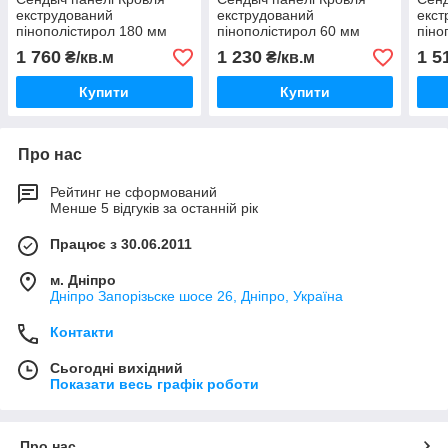
екструдований
екструдований
екст
пінополістирол 180 мм
пінополістирол 60 мм
піно
1 760
1 230
1 5
₴/кв.м
₴/кв.м
Купити
Купити
Про нас
Рейтинг не сформований
Менше 5 відгуків за останній рік
Працює з 30.06.2011
м. Дніпро
Дніпро Запорізьске шосе 26, Дніпро, Україна
Контакти
Сьогодні вихідний
Показати весь графік роботи
Про нас