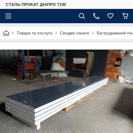
СТАЛЬ-ПРОКАТ ДНіПРО ТОВ
Товари та послуги
Сендвіч панелі
Екструдований пі