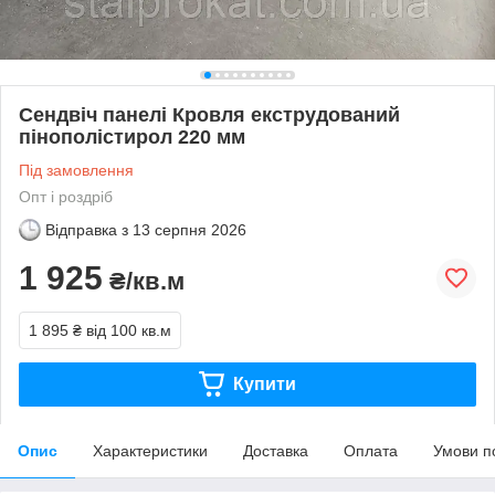
Сендвіч панелі Кровля екструдований
пінополістирол 220 мм
Під замовлення
Опт і роздріб
Відправка з
13 серпня 2026
1 925
₴/кв.м
1 895 ₴
від 100 кв.м
Купити
Опис
Характеристики
Доставка
Оплата
Умови п